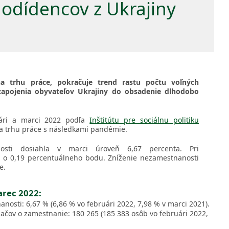
odídencov z Ukrajiny
 na trhu práce, pokračuje trend rastu počtu voľných
zapojenia obyvateľov Ukrajiny do obsadenie dlhodobo
uári a marci 2022 podľa
Inštitútu pre sociálnu politiku
a trhu práce s následkami pandémie.
nosti dosiahla v marci úroveň 6,67 percenta. Pri
 o 0,19 percentuálneho bodu. Zníženie nezamestnanosti
e.
arec 2022:
nosti: 6,67 % (6,86 % vo februári 2022, 7,98 % v marci 2021).
ačov o zamestnanie: 180 265 (185 383 osôb vo februári 2022,