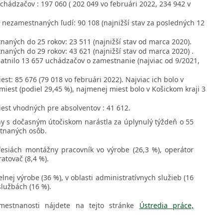
chádzačov : 197 060 ( 202 049 vo februári 2022, 234 942 v
nezamestnaných ľudí: 90 108 (najnižší stav za posledných 12
aných do 25 rokov: 23 511 (najnižší stav od marca 2020).
aných do 29 rokov: 43 621 (najnižší stav od marca 2020) .
latnilo 13 657 uchádzačov o zamestnanie (najviac od 9/2021,
st: 85 676 (79 018 vo februári 2022). Najviac ich bolo v
 miest (podiel 29,45 %), najmenej miest bolo v Košickom kraji 3
est vhodných pre absolventov : 41 612.
y s dočasným útočiskom narástla za úplynulý týždeň o 55
tnaných osôb.
ofesiách montážny pracovník vo výrobe (26,3 %), operátor
atovač (8,4 %).
lnej výrobe (36 %), v oblasti administratívnych služieb (16
službách (16 %).
amestnanosti nájdete na tejto stránke
Ústredia práce,