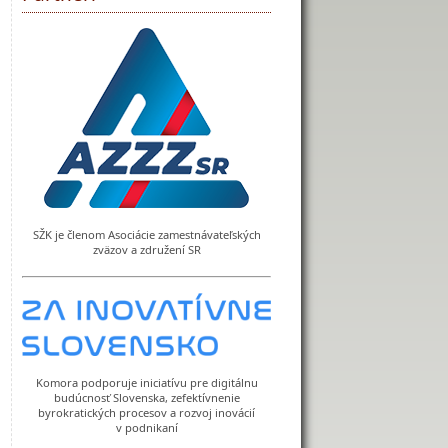
SŽK je členom Asociácie zamestnávateľských
zväzov a združení SR
Komora podporuje iniciatívu pre digitálnu
budúcnosť Slovenska, zefektívnenie
byrokratických procesov a rozvoj inovácií
v podnikaní