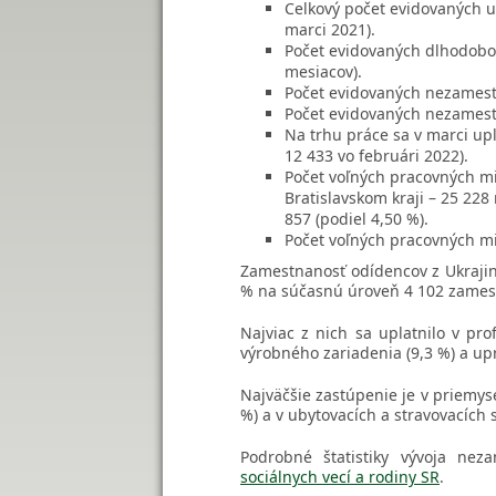
Celkový počet evidovaných u
marci 2021).
Počet evidovaných dlhodobo 
mesiacov).
Počet evidovaných nezamestn
Počet evidovaných nezamestn
Na trhu práce sa v marci up
12 433 vo februári 2022).
Počet voľných pracovných mie
Bratislavskom kraji – 25 228
857 (podiel 4,50 %).
Počet voľných pracovných mi
Zamestnanosť odídencov z Ukrajin
% na súčasnú úroveň 4 102 zames
Najviac z nich sa uplatnilo v pr
výrobného zariadenia (9,3 %) a upr
Najväčšie zastúpenie je v priemyse
%) a v ubytovacích a stravovacích 
Podrobné štatistiky vývoja nez
sociálnych vecí a rodiny SR
.