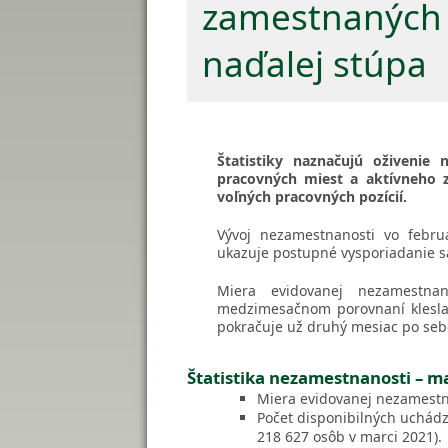
zamestnaných 
naďalej stúpa
Štatistiky naznačujú oživenie
pracovných miest a aktívneho 
voľných pracovných pozícií.
Vývoj nezamestnanosti vo febr
ukazuje postupné vysporiadanie s
Miera evidovanej nezamestna
medzimesačnom porovnaní klesla
pokračuje už druhý mesiac po seb
Štatistika nezamestnanosti – m
Miera evidovanej nezamestna
Počet disponibilných uchádz
218 627 osôb v marci 2021).