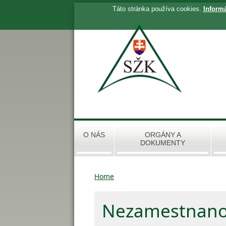
Táto stránka používa cookies.
Inform
O NÁS
ORGÁNY A
DOKUMENTY
Home
Nezamestnanos