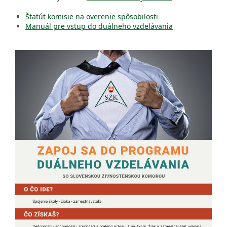
Štatút komisie na overenie spôsobilosti
Manuál pre vstup do duálneho vzdelávania