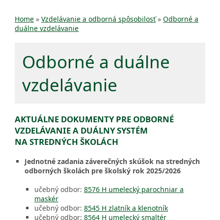
Home
»
Vzdelávanie a odborná spôsobilosť
»
Odborné a
duálne vzdelávanie
Odborné a duálne
vzdelávanie
AKTUÁLNE DOKUMENTY PRE ODBORNÉ
VZDELÁVANIE A DUÁLNY SYSTÉM
NA STREDNÝCH ŠKOLÁCH
Jednotné zadania záverečných skúšok na stredných
odborných školách pre školský rok 2025/2026
učebný odbor:
8576 H umelecký parochniar a
maskér
učebný odbor:
8545 H zlatník a klenotník
učebný odbor:
8564 H umelecký smaltér