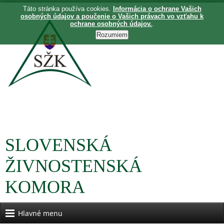
Táto stránka používa cookies.
Informácia o ochrane Vašich
osobných údajov a poučenie o Vašich právach vo vzťahu k
ochrane osobných údajov.
.
SLOVENSKÁ
ŽIVNOSTENSKÁ
KOMORA
Hlavné menu