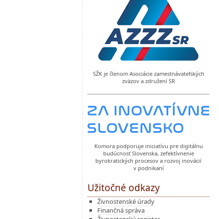
SŽK je členom Asociácie zamestnávateľských
zväzov a združení SR
Komora podporuje iniciatívu pre digitálnu
budúcnosť Slovenska, zefektívnenie
byrokratických procesov a rozvoj inovácií
v podnikaní
Užitočné odkazy
Živnostenské úrady
Finančná správa
Živnostenský register