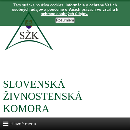
Táto stránka používa cookies.
Informácia o ochrane Vašich
osobných údajov a poučenie o Vašich právach vo vzťahu k
ochrane osobných údajov.
.
SLOVENSKÁ
ŽIVNOSTENSKÁ
KOMORA
Hlavné menu