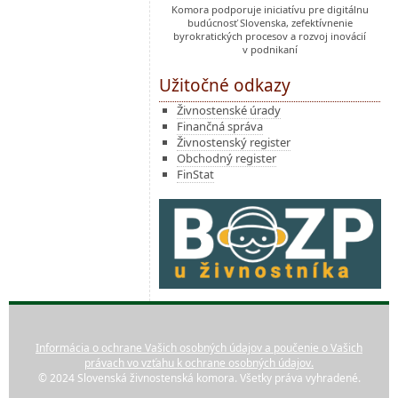
Komora podporuje iniciatívu pre digitálnu
budúcnosť Slovenska, zefektívnenie
byrokratických procesov a rozvoj inovácií
v podnikaní
Užitočné odkazy
Živnostenské úrady
Finančná správa
Živnostenský register
Obchodný register
FinStat
Informácia o ochrane Vašich osobných údajov a poučenie o Vašich
právach vo vzťahu k ochrane osobných údajov.
© 2024 Slovenská živnostenská komora. Všetky práva vyhradené.