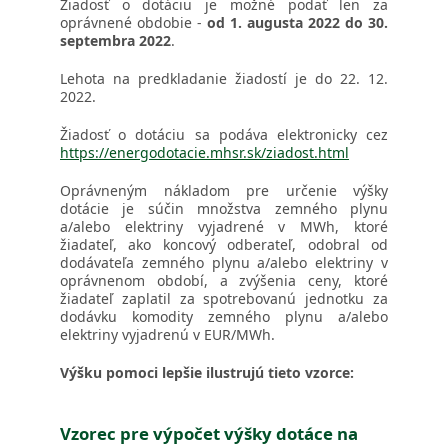
Žiadosť o dotáciu je možné podať len za
oprávnené obdobie -
od 1. augusta 2022 do 30.
septembra 2022
.
Lehota na predkladanie žiadostí je do 22. 12.
2022.
Žiadosť o dotáciu sa podáva elektronicky cez
https://energodotacie.mhsr.sk/ziadost.html
Oprávneným nákladom pre určenie výšky
dotácie je súčin množstva zemného plynu
a/alebo elektriny vyjadrené v MWh, ktoré
žiadateľ, ako koncový odberateľ, odobral od
dodávateľa zemného plynu a/alebo elektriny v
oprávnenom období, a zvýšenia ceny, ktoré
žiadateľ zaplatil za spotrebovanú jednotku za
dodávku komodity zemného plynu a/alebo
elektriny vyjadrenú v EUR/MWh.
Výšku pomoci lepšie ilustrujú tieto vzorce:
Vzorec pre výpočet výšky dotáce na