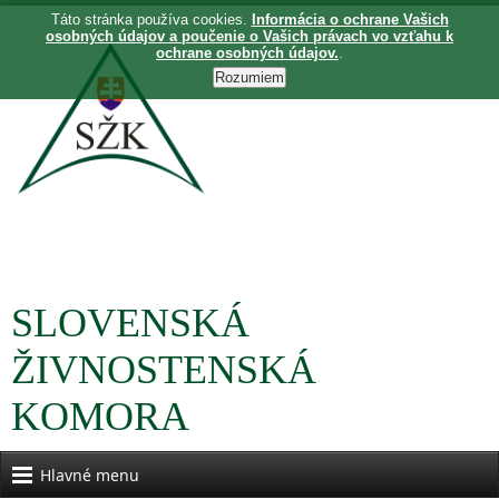
Táto stránka používa cookies.
Informácia o ochrane Vašich
osobných údajov a poučenie o Vašich právach vo vzťahu k
ochrane osobných údajov.
.
SLOVENSKÁ
ŽIVNOSTENSKÁ
KOMORA
Hlavné menu