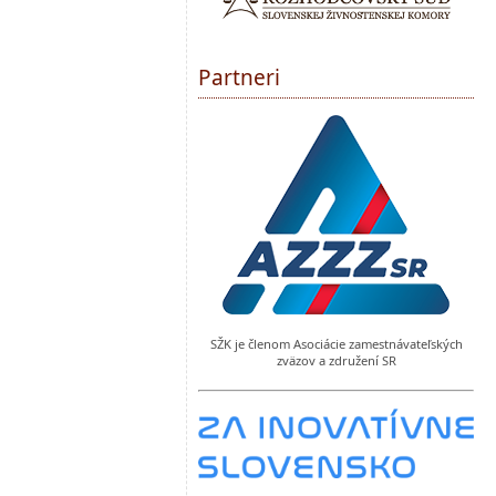
Partneri
SŽK je členom Asociácie zamestnávateľských
zväzov a združení SR