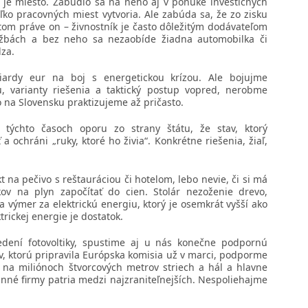
e je miesto. Zabudlo sa na neho aj v ponuke investičných
oľko pracovných miest vytvoria. Ale zabúda sa, že zo zisku
tom práve on – živnostník je často dôležitým dodávateľom
užbách a bez neho sa nezaobíde žiadna automobilka či
za.
iardy eur na boj s energetickou krízou. Ale bojujme
u, varianty riešenia a taktický postup vopred, nerobme
o na Slovensku praktizujeme až pričasto.
v týchto časoch oporu zo strany štátu, že stav, ktorý
 ochráni „ruky, ktoré ho živia“. Konkrétne riešenia, žiaľ,
t na pečivo s reštauráciou či hotelom, lebo nevie, či si má
ov na plyn započítať do cien. Stolár nezoženie drevo,
a výmer za elektrickú energiu, ktorý je osemkrát vyšší ako
trickej energie je dostatok.
edení fotovoltiky, spustime aj u nás konečne podpornú
, ktorú pripravila Európska komisia už v marci, podporme
a na miliónoch štvorcových metrov striech a hál a hlavne
nné firmy patria medzi najzraniteľnejších. Nespoliehajme