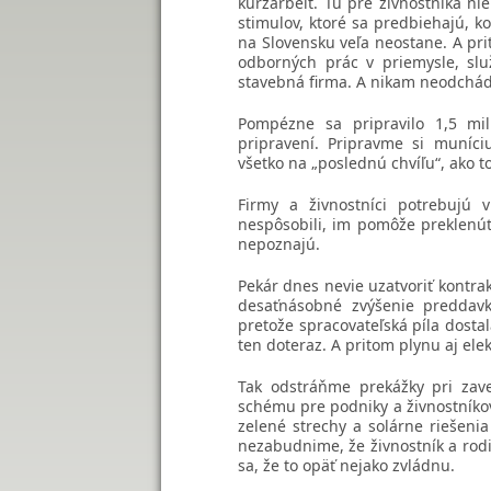
kurzarbeit. Tu pre živnostníka ni
stimulov, ktoré sa predbiehajú, k
na Slovensku veľa neostane. A pri
odborných prác v priemysle, sl
stavebná firma. A nikam neodchád
Pompézne sa pripravilo 1,5 mil
pripravení. Pripravme si muníci
všetko na „poslednú chvíľu“, ako t
Firmy a živnostníci potrebujú 
nespôsobili, im pomôže preklenúť a
nepoznajú.
Pekár dnes nevie uzatvoriť kontrak
desaťnásobné zvýšenie preddavk
pretože spracovateľská píla dostal
ten doteraz. A pritom plynu aj elek
Tak odstráňme prekážky pri zav
schému pre podniky a živnostníkov
zelené strechy a solárne riešeni
nezabudnime, že živnostník a rodi
sa, že to opäť nejako zvládnu.