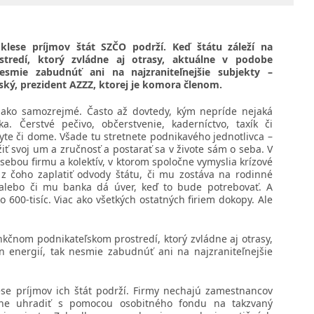
klese príjmov štát SZČO podrží. Keď štátu záleží na
tredí, ktorý zvládne aj otrasy, aktuálne v podobe
esmie zabudnúť ani na najzraniteľnejšie subjekty –
ský, prezident AZZZ, ktorej je komora členom.
 ako samozrejmé. Často až dovtedy, kým nepríde nejaká
. Čerstvé pečivo, občerstvenie, kaderníctvo, taxík či
yte či dome. Všade tu stretnete podnikavého jednotlivca –
žiť svoj um a zručnosť a postarať sa v živote sám o seba. V
sebou firmu a kolektív, v ktorom spoločne vymyslia krízové
á z čoho zaplatiť odvody štátu, či mu zostáva na rodinné
 alebo či mu banka dá úver, keď to bude potrebovať. A
o 600-tisíc. Viac ako všetkých ostatných firiem dokopy. Ale
unkčnom podnikateľskom prostredí, ktorý zvládne aj otrasy,
 energií, tak nesmie zabudnúť ani na najzraniteľnejšie
ese príjmov ich štát podrží. Firmy nechajú zamestnancov
e uhradiť s pomocou osobitného fondu na takzvaný