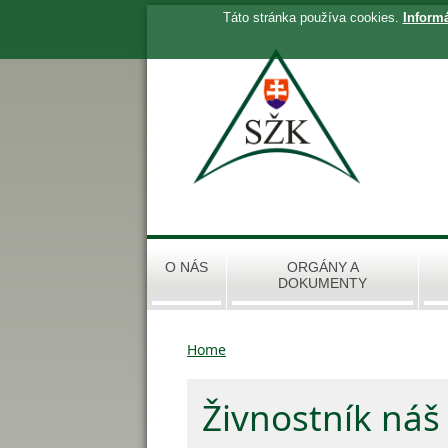
Táto stránka používa cookies.
Inform
O NÁS
ORGÁNY A
DOKUMENTY
Home
Živnostník ná