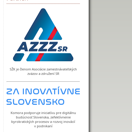
SŽK je členom Asociácie zamestnávateľských
zväzov a združení SR
Komora podporuje iniciatívu pre digitálnu
budúcnosť Slovenska, zefektívnenie
byrokratických procesov a rozvoj inovácií
v podnikaní