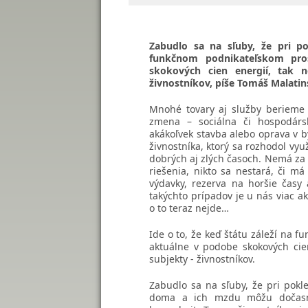
Zabudlo sa na sľuby, že pri po
funkčnom podnikateľskom pros
skokových cien energií, tak n
živnostníkov, píše Tomáš Malatin
Mnohé tovary aj služby berieme
zmena – sociálna či hospodárska
akákoľvek stavba alebo oprava v b
živnostníka, ktorý sa rozhodol vyu
dobrých aj zlých časoch. Nemá za 
riešenia, nikto sa nestará, či m
výdavky, rezerva na horšie časy
takýchto prípadov je u nás viac ak
o to teraz nejde…
Ide o to, že keď štátu záleží na f
aktuálne v podobe skokových cien
subjekty - živnostníkov.
Zabudlo sa na sľuby, že pri pokl
doma a ich mzdu môžu dočasn