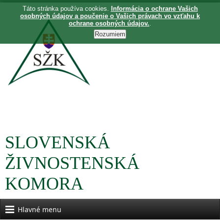
Táto stránka používa cookies.
Informácia o ochrane Vašich
osobných údajov a poučenie o Vašich právach vo vzťahu k
ochrane osobných údajov.
.
SLOVENSKÁ
ŽIVNOSTENSKÁ
KOMORA
Hlavné menu