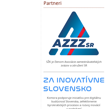
Partneri
SŽK je členom Asociácie zamestnávateľských
zväzov a združení SR
Komora podporuje iniciatívu pre digitálnu
budúcnosť Slovenska, zefektívnenie
byrokratických procesov a rozvoj inovácií
v podnikaní