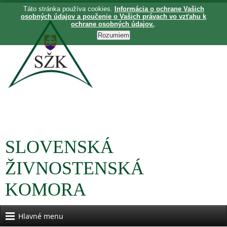
Táto stránka používa cookies.
Informácia o ochrane Vašich
osobných údajov a poučenie o Vašich právach vo vzťahu k
ochrane osobných údajov.
.
SLOVENSKÁ
ŽIVNOSTENSKÁ
KOMORA
Hlavné menu