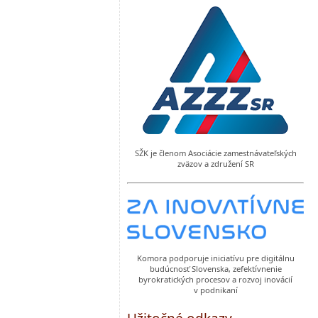
SŽK je členom Asociácie zamestnávateľských
zväzov a združení SR
Komora podporuje iniciatívu pre digitálnu
budúcnosť Slovenska, zefektívnenie
byrokratických procesov a rozvoj inovácií
v podnikaní