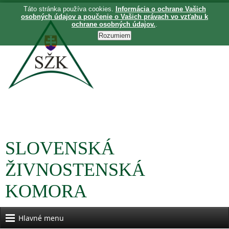
Táto stránka používa cookies.
Informácia o ochrane Vašich
osobných údajov a poučenie o Vašich právach vo vzťahu k
ochrane osobných údajov.
.
SLOVENSKÁ
ŽIVNOSTENSKÁ
KOMORA
Hlavné menu