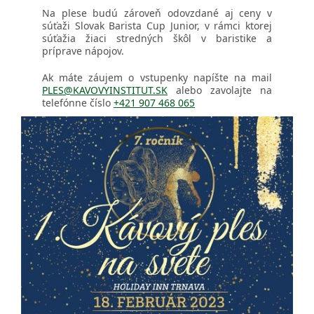
Na plese budú zároveň odovzdané aj ceny v
súťaži Slovak Barista Cup Junior, v rámci ktorej
súťažia žiaci stredných škôl v baristike a
príprave nápojov.
Ak máte záujem o vstupenky napíšte na mail
PLES@KAVOVYINSTITUT.SK
alebo zavolajte na
telefónne číslo
+421 907 468 065