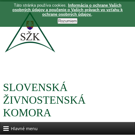
Táto stránka používa cookies.
Informácia o ochrane Vašich
osobných údajov a poučenie o Vašich právach vo vzťahu k
ochrane osobných údajov.
.
SLOVENSKÁ
ŽIVNOSTENSKÁ
KOMORA
Hlavné menu