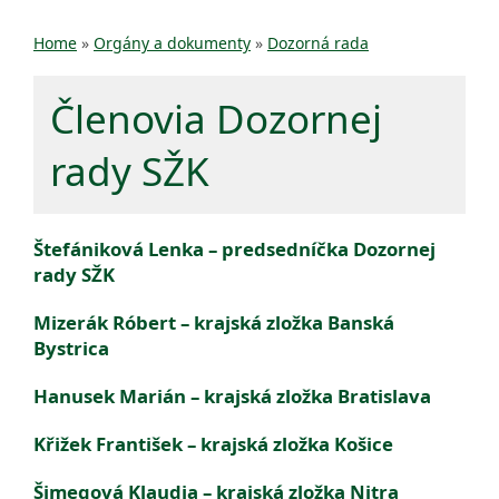
Home
»
Orgány a dokumenty
»
Dozorná rada
Členovia Dozornej
rady SŽK
Štefániková Lenka
– predsedníčka Dozornej
rady SŽK
Mizerák Róbert
– krajská zložka Banská
Bystrica
Hanusek Marián
– krajská zložka Bratislava
Křižek František
– krajská zložka Košice
Šimegová Klaudia
– krajská zložka Nitra