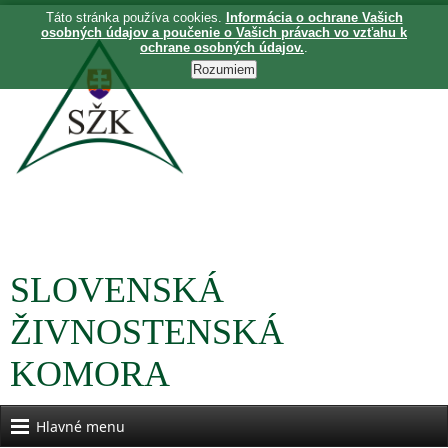
Táto stránka používa cookies.
Informácia o ochrane Vašich
osobných údajov a poučenie o Vašich právach vo vzťahu k
ochrane osobných údajov.
.
SLOVENSKÁ
ŽIVNOSTENSKÁ
KOMORA
Hlavné menu