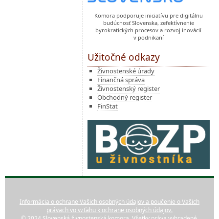
Komora podporuje iniciatívu pre digitálnu
budúcnosť Slovenska, zefektívnenie
byrokratických procesov a rozvoj inovácií
v podnikaní
Užitočné odkazy
Živnostenské úrady
Finančná správa
Živnostenský register
Obchodný register
FinStat
Informácia o ochrane Vašich osobných údajov a poučenie o Vašich
právach vo vzťahu k ochrane osobných údajov.
© 2024 Slovenská živnostenská komora. Všetky práva vyhradené.