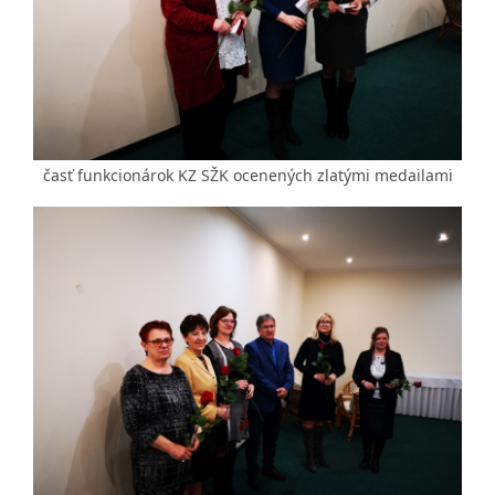
časť funkcionárok KZ SŽK ocenených zlatými medailami