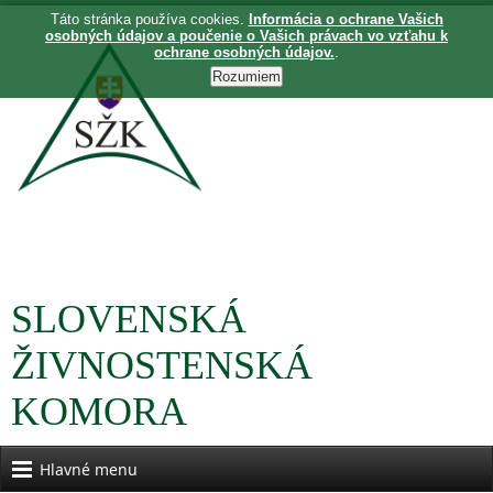
Táto stránka používa cookies.
Informácia o ochrane Vašich
osobných údajov a poučenie o Vašich právach vo vzťahu k
ochrane osobných údajov.
.
SLOVENSKÁ
ŽIVNOSTENSKÁ
KOMORA
Hlavné menu