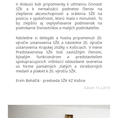
V diskusii boli pripomienky k utlmeniu činnosti
SŽK a k nerealizácii podnetov členov na
zlepšenie akcieschopnosti a vrátenia SŽK na
pozíciu v spoločnosti, ktorú mala v minulosti. To
by zlepšilo aj ovplyvňovanie podmienok na
podnikanie živnostníkov a malých podnikateľov.
Následne si delegáti a hostia pripomenuli 20.
výročie ustanovenia SŽK a následne 20. výročie
ustanovenia Krajskej zložky v Košiciach. V mene
Predstavenstva SŽK boli zaslúžilým členom,
bývalým funkcionárom a predstaviteľom
spolupracujúcich inštitúcií odovzdané ocenenia
vo forme pamätných zlatých a strieborných
medailí a plakiet k 20. výročiu SŽK.
Ervín Boháčik - predseda SŽK KZ Košice
Dátum: 15.2.2019