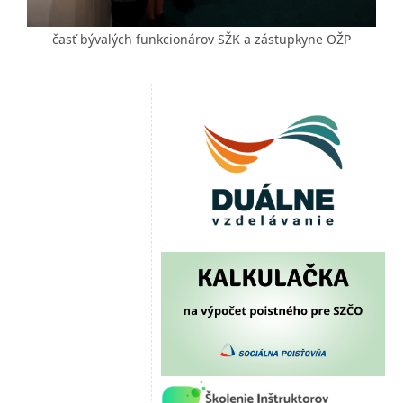
časť bývalých funkcionárov SŽK a zástupkyne OŽP