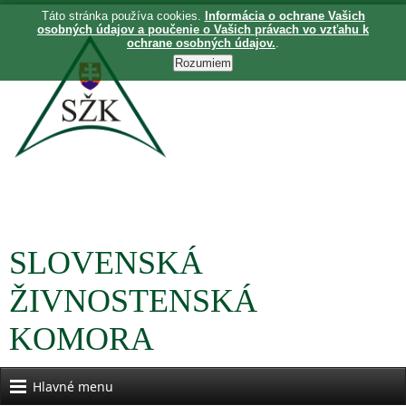
Táto stránka používa cookies.
Informácia o ochrane Vašich
osobných údajov a poučenie o Vašich právach vo vzťahu k
ochrane osobných údajov.
.
SLOVENSKÁ
ŽIVNOSTENSKÁ
KOMORA
Hlavné menu