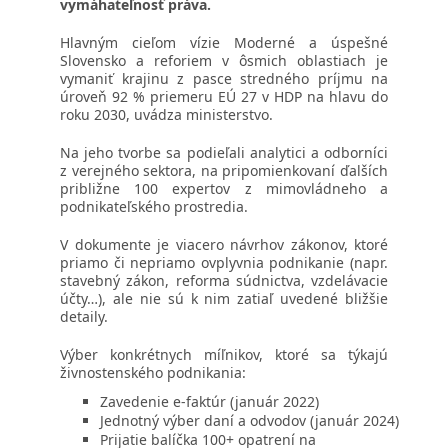
vymáhateľnosť práva.
Hlavným cieľom vízie Moderné a úspešné
Slovensko a reforiem v ôsmich oblastiach je
vymaniť krajinu z pasce stredného príjmu na
úroveň 92 % priemeru EÚ 27 v HDP na hlavu do
roku 2030, uvádza ministerstvo.
Na jeho tvorbe sa podieľali analytici a odborníci
z verejného sektora, na pripomienkovaní ďalších
približne 100 expertov z mimovládneho a
podnikateľského prostredia.
V dokumente je viacero návrhov zákonov, ktoré
priamo či nepriamo ovplyvnia podnikanie (napr.
stavebný zákon, reforma súdnictva, vzdelávacie
účty…), ale nie sú k nim zatiaľ uvedené bližšie
detaily.
Výber konkrétnych míľnikov, ktoré sa týkajú
živnostenského podnikania:
Zavedenie e-faktúr (január 2022)
Jednotný výber daní a odvodov (január 2024)
Prijatie balíčka 100+ opatrení na